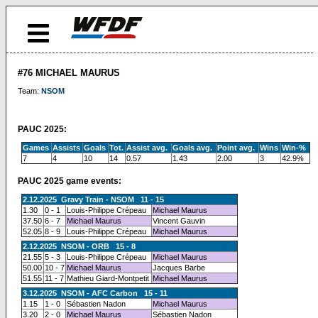
#76 MICHAEL MAURUS
Team:
NSOM
PAUC 2025:
Games
Assists
Goals
Tot.
Assist avg.
Goals avg.
Point avg.
Wins
Win-%
7
4
10
14
0.57
1.43
2.00
3
42.9%
PAUC 2025 game events:
2.12.2025 Gravy Train - NSOM 11 - 15
1.30
0 - 1
Louis-Philippe Crépeau
Michael Maurus
37.50
6 - 7
Michael Maurus
Vincent Gauvin
52.05
8 - 9
Louis-Philippe Crépeau
Michael Maurus
2.12.2025 NSOM - ORB 15 - 8
21.55
5 - 3
Louis-Philippe Crépeau
Michael Maurus
50.00
10 - 7
Michael Maurus
Jacques Barbe
51.55
11 - 7
Mathieu Giard-Montpetit
Michael Maurus
3.12.2025 NSOM - AFC Carbon 15 - 11
1.15
1 - 0
Sébastien Nadon
Michael Maurus
3.20
2 - 0
Michael Maurus
Sébastien Nadon